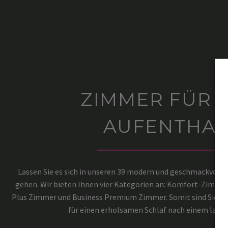
ZIMMER FÜR 
AUFENTHAL
Lassen Sie es sich in unseren 39 modern und geschmackvoll
gehen. Wir bieten Ihnen vier Kategorien an: Komfort-Zimmer
Plus Zimmer und Business Premium Zimmer. Somit sind Sie per
für einen erholsamen Schlaf nach einem lang