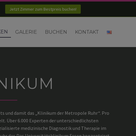
Jetzt Zimmer zum Bestpreis buchen!
KEN
GALERIE
BUCHEN
KONTAKT
INIKUM
ts und damit das „Klinikum der Metropole Ruhr“. Pro
lt. Über 6.000 Experten der unterschiedlichsten
zialisierte medizinische Diagnostik und Therapie im
Ruhr dar. Das Universitätsklinikum Essen konzentriert