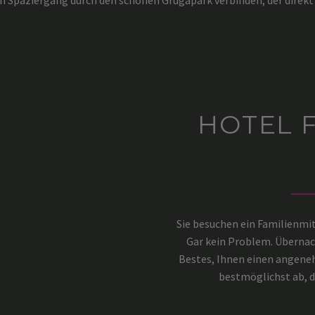
 Spaziergang durch den schönen Grugapark verbinden, der direkt 
HOTEL 
Sie besuchen ein Familienmi
Gar kein Problem. Übernach
Bestes, Ihnen einen angeneh
bestmöglichst ab, da