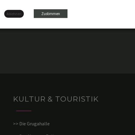
An der Gruga an der Messe in
Zustimmen
Ablehnen
KULTUR & TOURISTIK
>> Die Grugahalle