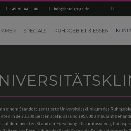
+49 201 84 11 80
info@hotelgruga.de
KLINI
IMMER
SPECIALS
RUHRGEBIET & ESSEN
NIVERSITÄTSKL
 an einem Standort zentrierte Universitätsklinikum des Ruhrgebie
nten in den 1.300 Betten stationär und 195.000 ambulant behande
ten auf dem neusten Stand der Forschung. Die umfassende, hochspe
n Beitrag zur Entwicklung der Stadt Essen als Teil der Metropole 