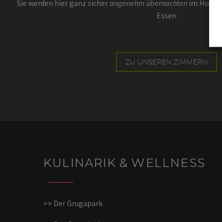
Sie werden hier ganz sicher
angenehm übernachten
im Hotel 
Essen
ZU UNSEREN ZIMMERN
KULINARIK & WELLNESS
>> Der Grugapark