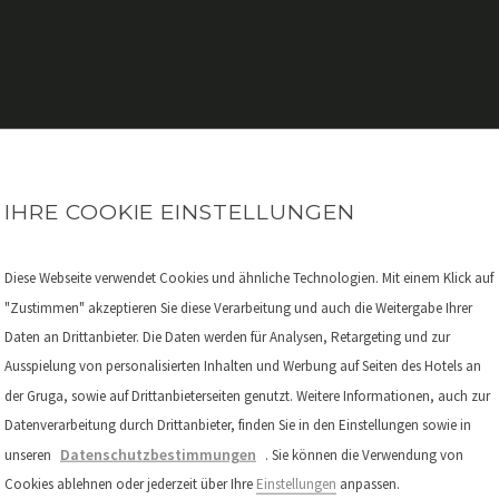
DEN
IHRE COOKIE EINSTELLUNGEN
T
Diese Webseite verwendet Cookies und ähnliche Technologien. Mit einem Klick auf
"Zustimmen" akzeptieren Sie diese Verarbeitung und auch die Weitergabe Ihrer
Daten an Drittanbieter. Die Daten werden für Analysen, Retargeting und zur
Ausspielung von personalisierten Inhalten und Werbung auf Seiten des Hotels an
 eingerichteten Zimmern gut
der Gruga, sowie auf Drittanbieterseiten genutzt. Weitere Informationen, auch zur
, Business-Zimmer, Business
Datenverarbeitung durch Drittanbieter, finden Sie in den Einstellungen sowie in
fekt ausgestattet und bereit
Datenschutzbestimmungen
unseren
. Sie können die Verwendung von
en Messe-Tag.
Cookies ablehnen oder jederzeit über Ihre
Einstellungen
anpassen.