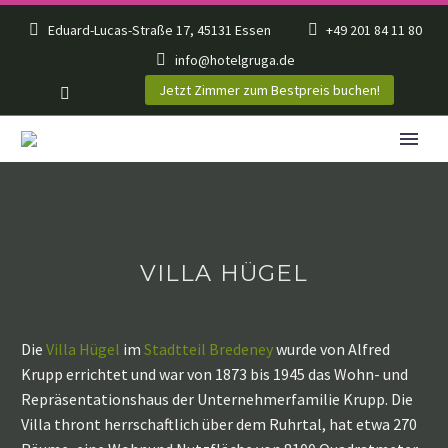
Eduard-Lucas-Straße 17, 45131 Essen
+49 201 84 11 80
info@hotelgruga.de
Jetzt Zimmer zum Bestpreis buchen!
VILLA HÜGEL
Die
Villa Hügel
im
Stadtteil Bredeney
wurde von Alfred
Krupp errichtet und war von 1873 bis 1945 das Wohn- und
Repräsentationshaus der Unternehmerfamilie Krupp. Die
Villa thront herrschaftlich über dem Ruhrtal, hat etwa 270