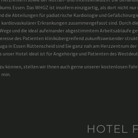
kums Essen. Das WHGZ ist insofern einzigartig, als dort nicht nur 
d die Abteilungen für pädiatrische Kardiologie und Gefäßchirurgie
ardiovaskulärer Erkrankungen zusammengefasst sind. Durch die r
 Wege und die ideal aufeinander abgestimmtem Arbeitsabläufe gew
eresse des Patienten klinikübergreifend zukunftsweisender strukt
uga in Essen Rüttenscheid sind Sie ganz nah am Herzzentrum der
ss unser Hotel ideal ist für Angehörige und Patienten des Westde
u können, stellen wir Ihnen auch gerne unserer kostenlosen Fahrr
 min.
HOTEL 