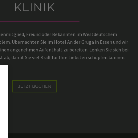
KLINIK
lienmitglied, Freund oder Bekannten im Westdeutschem
lem. Übernachten Sie im Hotel An der Gruga in Essen und wir
inen angenehmen Aufenthalt zu bereiten. Lenken Sie sich bei
 ab, damit Sie viel Kraft für Ihre Liebsten schöpfen können.
JETZT BUCHEN