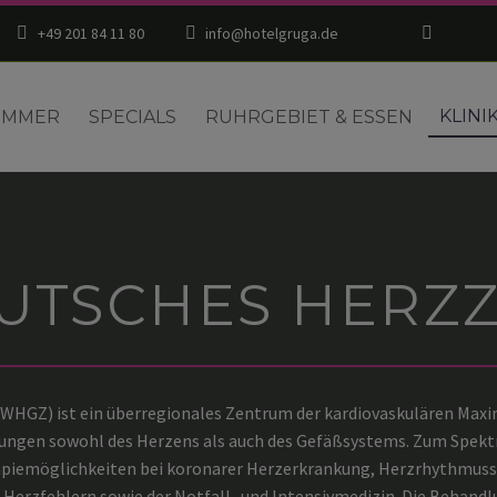
+49 201 84 11 80
info@hotelgruga.de
KLINI
IMMER
SPECIALS
RUHRGEBIET & ESSEN
UTSCHES HERZ
WHGZ) ist ein überregionales Zentrum der kardiovaskulären Max
kungen sowohl des Herzens als auch des Gefäßsystems. Zum Spekt
erapiemöglichkeiten bei koronarer Herzerkrankung, Herzrhythmu
Herzfehlern sowie der Notfall- und Intensivmedizin. Die Behandlu