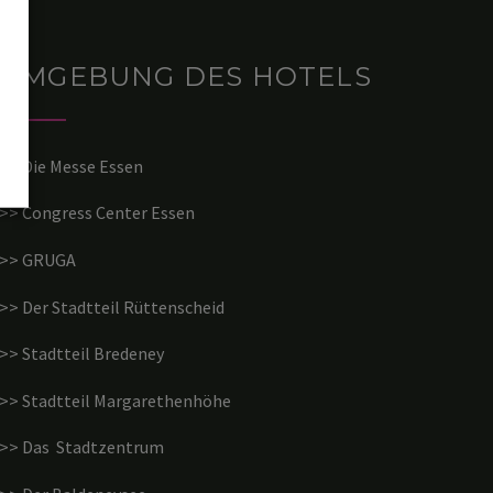
UMGEBUNG DES HOTELS
>> Die Messe Essen
>> Congress Center Essen
>> GRUGA
>> Der Stadtteil Rüttenscheid
>> Stadtteil Bredeney
>> Stadtteil Margarethenhöhe
>> Das Stadtzentrum