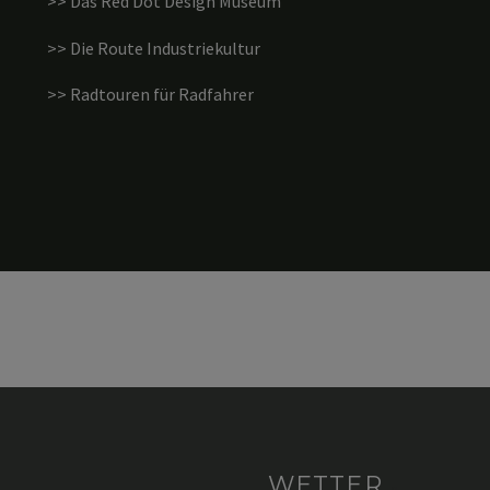
>> Das Red Dot Design Museum
>> Die Route Industriekultur
>> Radtouren für Radfahrer
WETTER