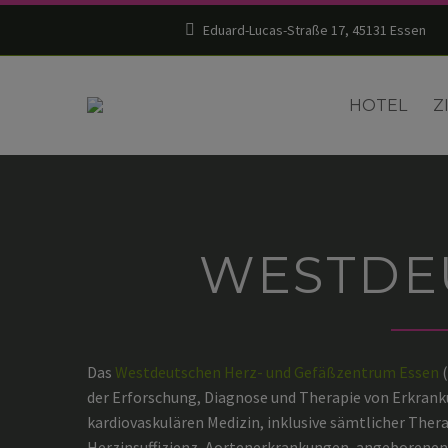
Eduard-Lucas-Straße 17, 45131 Essen
HOTEL
Z
WESTDE
Das
Westdeutschen Herz- und Gefäßzentrum Essen
(
der Erforschung, Diagnose und Therapie von Erkran
kardiovaskulären Medizin, inklusive sämtlicher Th
Herzinsuffizienz, Aortenerkrankungen, angeborenen 