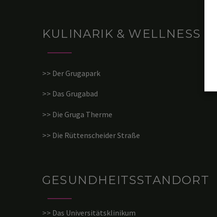
KULINARIK & WELLNESS
>> Der Grugapark
>> Das Grugabad
>> Die Gruga Therme
>> Die Rüttenscheider Straße
GESUNDHEITSSTANDORT
>> Das Universitätsklinikum