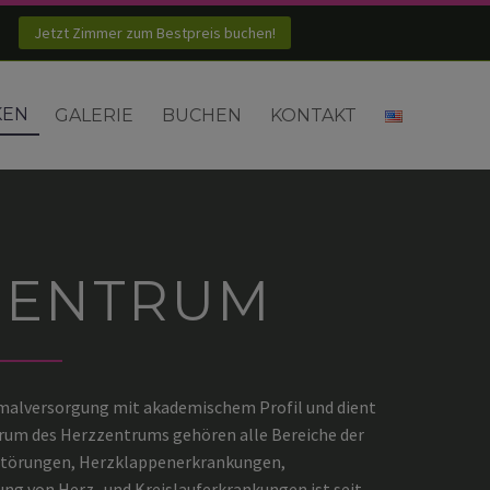
Jetzt Zimmer zum Bestpreis buchen!
KEN
GALERIE
BUCHEN
KONTAKT
ZENTRUM
imalversorgung mit akademischem Profil und dient
rum des Herzzentrums gehören alle Bereiche der
sstörungen, Herzklappenerkrankungen,
ng von Herz- und Kreislauferkrankungen ist seit