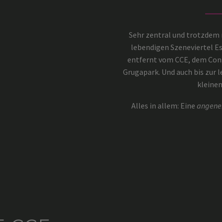
Sehr zentral und trotzdem r
lebendigen Szeneviertel E
entfernt vom CCE, dem Cong
Grugapark. Und auch bis zur 
kleinen
Alles in allem: Eine
angen