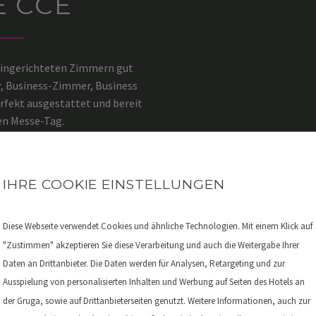
E CCE
 eingerichteten Zimmern gut
, Business-Zimmer, Business
fekt ausgestattet und bereit
en Messe-Tag.
 An der Gruga am Congress
IHRE COOKIE EINSTELLUNGEN
Diese Webseite verwendet Cookies und ähnliche Technologien. Mit einem Klick auf
"Zustimmen" akzeptieren Sie diese Verarbeitung und auch die Weitergabe Ihrer
Daten an Drittanbieter. Die Daten werden für Analysen, Retargeting und zur
Ausspielung von personalisierten Inhalten und Werbung auf Seiten des Hotels an
der Gruga, sowie auf Drittanbieterseiten genutzt. Weitere Informationen, auch zur