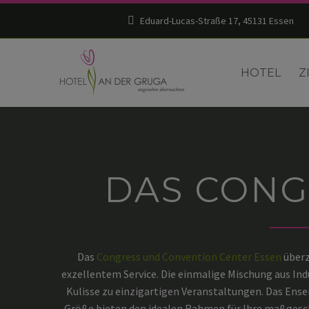
Eduard-Lucas-Straße 17, 45131 Essen
HOTEL
Z
DAS CONG
Das
Congress und Convention Center Essen
überz
exzellentem Service. Die einmalige Mischung aus In
Kulisse zu einzigartigen Veranstaltungen. Das Ens
Größe bieten den idealen Rahmen für Ihre maßgesc