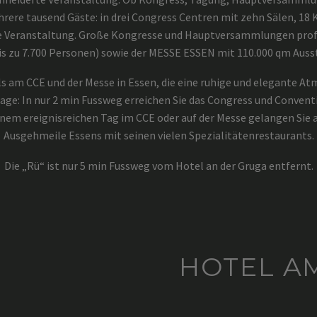
rere tausend Gäste: in drei Congress Centren mit zehn Sälen, 
re Veranstaltung. Große Kongresse und Hauptversammlungen profit
is zu 7.700 Personen) sowie der MESSE ESSEN mit 110.000 qm Auss
 am CCE und der Messe in Essen, die eine ruhige und elegante Atm
ge: In nur 2 min Fussweg erreichen Sie das Congress und Conventi
m ereignisreichen Tag im CCE oder auf der Messe gelangen Sie au
Ausgehmeile Essens mit seinen vielen Spezialitätenrestaurants.
Die „Rü“ ist nur 5 min Fussweg vom Hotel an der Gruga entfernt.
HOTEL A