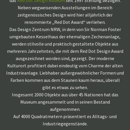
das
Red Dot Design Museum
seit 1997 Stellung bezogen.
Neben wegweisenden Ausstellungen im Bereich
zeitgenössisches Design wird hier alljährlich der
renommierte „Red Dot Award“ verliehen.
Das Design Zentrum NRW, in dem von Sir Norman Foster
umgebauten Kesselhaus der ehemaligen Zechenanlage,
werden stilvolle und praktisch gestaltete Objekte aus
mehreren Jahrzehnten, die mit dem Red Dot Design Award
ausgezeichnet worden sind, gezeigt. Der moderne
Kulturort profitiert dabei eindeutig vom Charme der alten
Industrieanlage. Liebhaber außergewöhnlicher Formen und
Farben kommen aus dem Staunen kaum heraus, überall
gibt es etwas zu sehen.
Insgesamt 2000 Objekte aus über 45 Nationen hat das
Museum angesammelt und in seinen Bestand
aufgenommen.
Auf 4000 Quadratmetern präsentiert es Alltags- und
Industriegegenstände.