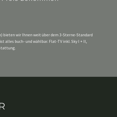
) bieten wir Ihnen weit über dem 3-Sterne-Standard
es buch- und wählbar. Flat-TV inkl. Sky I + II,
stattung.
R