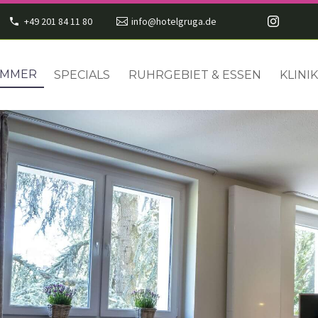
+49 201 84 11 80
info@hotelgruga.de
IMMER
SPECIALS
RUHRGEBIET & ESSEN
KLINI