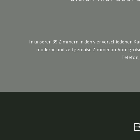
In unseren 39 Zimmern in den vier verschiedenen K
moderne und zeitgemäße Zimmer an. Vom großen B
Telefon,