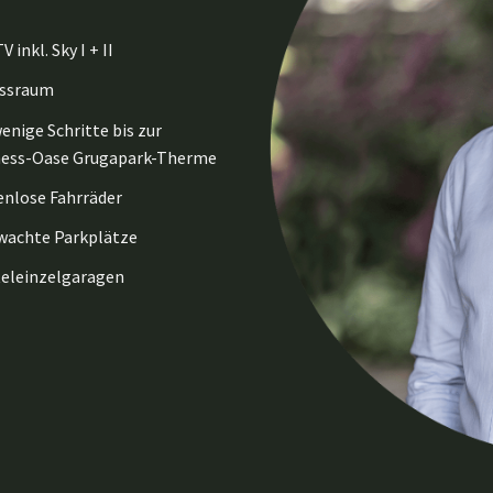
V inkl. Sky I + II
essraum
enige Schritte bis zur
ness-Oase Grugapark-Therme
nlose Fahrräder
wachte Parkplätze
teleinzelgaragen