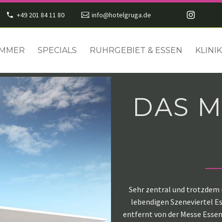
+49 201 84 11 80
info@hotelgruga.de
IMMER
SPECIALS
RUHRGEBIET & ESSEN
KLINI
DAS M
Sehr zentral und trotzdem r
lebendigen Szeneviertel E
entfernt von der Messe Esse