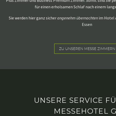
Plus Zimmer und Business Premium Zimmer. Somit sind Sie per
für einen erholsamen Schlaf nach einem lang
Sie werden hier ganz sicher
angenehm übernachten
im Hotel 
Essen
ZU UNSEREN MESSE ZIMMERN
UNSERE SERVICE F
MESSEHOTEL 